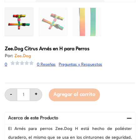
Zee.Dog
Citrus Arnés en H para Perros
Por:
Zee.Dog
0
0 Reseñas
Preguntas y Respuestas
Zee.Dog
Citrus
-
+
Agregar al carrito
Arnés
en
H
para
Perros
Acerca de este Producto
cantidad
El Arnés para perros Zee.Dog H está hecho de poliéster
duradero, el mismo que se usa en los cinturones de seguridad.