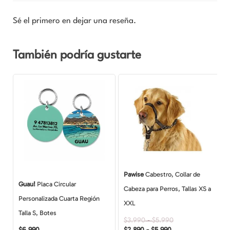
Sé el primero en dejar una reseña.
También podría gustarte
Rango
Rango
Este
de
de
producto
precios:
precios:
desde
desde
tiene
$2.890
$3.990
múltiples
hasta
hasta
$5.990
$5.990
variantes.
Las
opciones
Pawise
Cabestro, Collar de
se
Guau!
Placa Circular
Cabeza para Perros, Tallas XS a
pueden
Personalizada Cuarta Región
XXL
elegir
Talla S, Botes
$
3.990
-
$
5.990
en
$
6.990
$
2.890
-
$
5.990