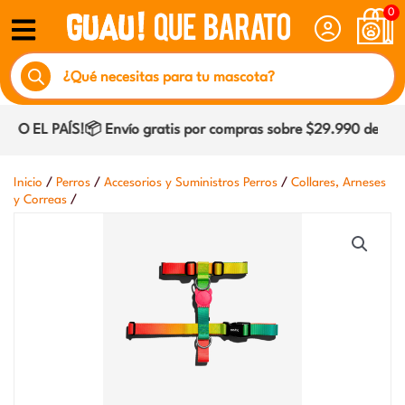
Ir
0
al
Búsqueda
contenido
de
productos
 EL PAÍS!📦 Envío gratis por compras sobre $29.990 dentro d
/
/
/
Inicio
Perros
Accesorios y Suministros Perros
Collares, Arneses
/
y Correas