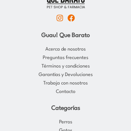
I
F
n
a
s
c
Guau! Que Barato
t
e
a
b
Acerca de nosotros
g
o
Preguntas frecuentes
r
o
Términos y condiciones
a
k
Garantías y Devoluciones
m
Trabaja con nosotros
Contacto
Categorías
Perros
Gatos